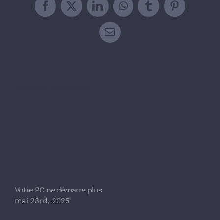
Facebook
X
LinkedIn
WhatsApp
Tumblr
Pinterest
Email
Articles similaires
Votre PC ne démarre plus
F
mai 23rd, 2025
m