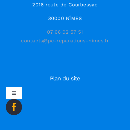
2016 route de Courbessac
30000 NÎMES
07 66 02 57 51
contacts@pc-reparations-nimes.fr
Plan du site
Toggle
Navigation
ACCUEIL
BLOG